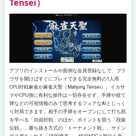
Tensei）
アプリのインストールや面倒な会員登録なしで、ブラ
ウザを開けばすぐにプレイできる完全無料の1人用
CPU対戦麻雀が麻雀天聖（Mahjong Tensei）。イカサ
マやCPU側に有利な操作は一切存在せず、手牌や捨て
牌などの可視情報のみで思考するフェアなAIとじっく
り対局できます。相手の手牌をオープンにして打ち筋
を学べる「自由対戦」のほか、ポイントを競う「段級
位戦」、勝ち抜き方式の「トーナメント戦」、サドン