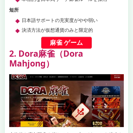
短所
日本語サポートの充実度がやや弱い
決済方法が仮想通貨のみと限定的
麻雀 ゲーム
2. Dora麻雀（Dora
Mahjong）