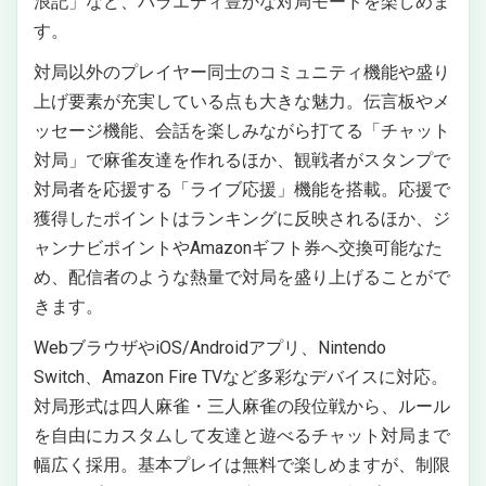
浪記」など、バラエティ豊かな対局モードを楽しめま
す。
対局以外のプレイヤー同士のコミュニティ機能や盛り
上げ要素が充実している点も大きな魅力。伝言板やメ
ッセージ機能、会話を楽しみながら打てる「チャット
対局」で麻雀友達を作れるほか、観戦者がスタンプで
対局者を応援する「ライブ応援」機能を搭載。応援で
獲得したポイントはランキングに反映されるほか、ジ
ャンナビポイントやAmazonギフト券へ交換可能なた
め、配信者のような熱量で対局を盛り上げることがで
きます。
WebブラウザやiOS/Androidアプリ、Nintendo
Switch、Amazon Fire TVなど多彩なデバイスに対応。
対局形式は四人麻雀・三人麻雀の段位戦から、ルール
を自由にカスタムして友達と遊べるチャット対局まで
幅広く採用。基本プレイは無料で楽しめますが、制限