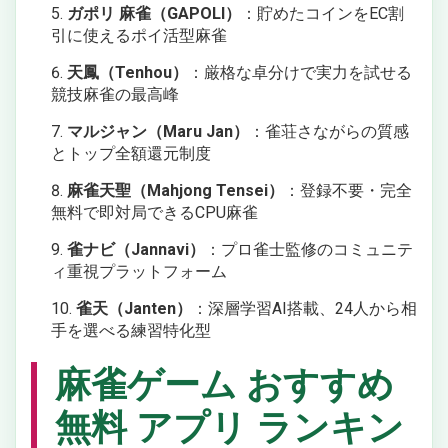
ガポリ 麻雀（GAPOLI）
：貯めたコインをEC割
引に使えるポイ活型麻雀
天鳳（Tenhou）
：厳格な卓分けで実力を試せる
競技麻雀の最高峰
マルジャン（Maru Jan）
：雀荘さながらの質感
とトップ全額還元制度
麻雀天聖（Mahjong Tensei）
：登録不要・完全
無料で即対局できるCPU麻雀
雀ナビ（Jannavi）
：プロ雀士監修のコミュニテ
ィ重視プラットフォーム
雀天（Janten）
：深層学習AI搭載、24人から相
手を選べる練習特化型
麻雀ゲーム おすすめ
無料 アプリ ランキン