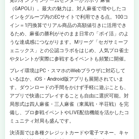
覚のオンラインゲームセンターがガポリ 麻雀
（GAPOLI）。最大の魅力は、対人麻雀で増やしたコ
インをグループ内のECサイトで利用できる点。100コ
イン＝1円換算でリアル商品の高額値引きに活用でき
るため、麻雀の勝利がそのまま日常の「ポイ活」のよ
うな達成感につながります。Mリーグ「セガサミーフ
ェニックス」との公認コラボをはじめ、人気プロ雀士
やタレントが実際に参戦するイベントも頻繁に開催。
プレイ環境はPC・スマホのWebブラウザに対応して
いるほか、iOS・Android版アプリも展開されていま
す。ダウンロードの手間をかけず手軽に遊ぶことも、
アプリで快適にプレイすることも自由に選択可能。対
局形式は四人麻雀・三人麻雀（東風戦・半荘戦）を完
備し、プロ参戦イベントやLIVE配信機能を活かしたコ
ミュニティ対局も盛んです。
決済面では各種クレジットカードや電子マネー、キャ