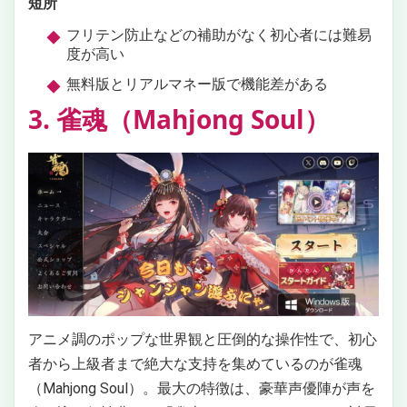
短所
フリテン防止などの補助がなく初心者には難易
度が高い
無料版とリアルマネー版で機能差がある
3. 雀魂（Mahjong Soul）
アニメ調のポップな世界観と圧倒的な操作性で、初心
者から上級者まで絶大な支持を集めているのが雀魂
（Mahjong Soul）。最大の特徴は、豪華声優陣が声を