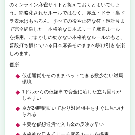
のオンライン麻雀サイトと捉えておくとよいでしょ
う。簡略化されたルールではなく、赤五・ドラ・裏ド
ラ表示はもちろん、すべての役や正確な符・翻計算ま
で完全網羅した「本格的な日本式リーチ麻雀ルール」
を採用。ごまかしの効かない本格的なルールのもと、
普段打ち慣れている日本麻雀そのままの駆け引きを楽
しめます。
長所
仮想通貨をそのままベットできる数少ない対局
環境
1ドルからの低額卓で資金に応じた立ち回りが
しやすい
卓が24時間動いており対局相手をすぐに見つけ
られる
主要な仮想通貨で入出金の反映が早い
本格的な日本式リーチ麻雀ルールを採用