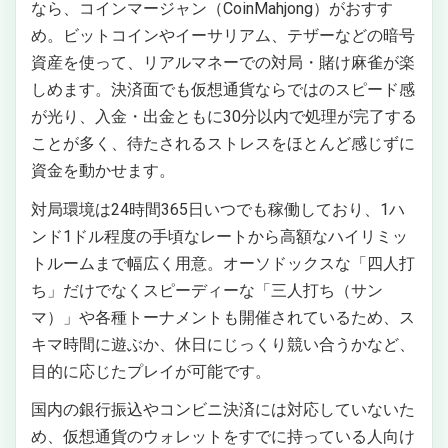
なら、コインマージャン（CoinMahjong）がおすす
め。ビットコインやイーサリアム、テザーなどの暗号
資産を使って、リアルマネーでの対局・賭け麻雀が楽
しめます。決済面でも仮想通貨ならではのスピード感
が光り、入金・出金ともに30分以内で処理が完了する
ことが多く、待たされるストレスをほとんど感じずに
資金を動かせます。
対局環境は24時間365日いつでも稼働しており、1ハ
ンド1ドル程度の手頃なレートから高額なハイリミッ
トルームまで幅広く用意。オーソドックスな「四人打
ち」だけでなくスピーディーな「三人打ち（サン
マ）」や各種トーナメントも開催されているため、ス
キマ時間に遊ぶか、休日にじっくり競い合うかなど、
目的に応じたプレイが可能です。
国内の銀行振込やコンビニ決済には対応していないた
め、仮想通貨のウォレットをすでに持っている人向け