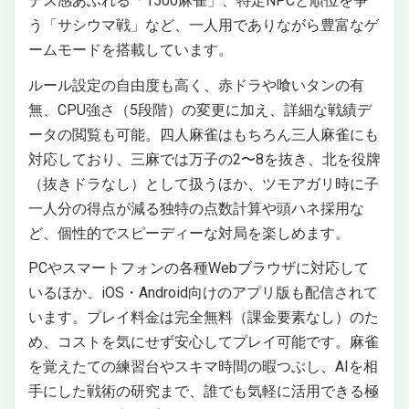
デス感あふれる「1500麻雀」、特定NPCと順位を争
う「サシウマ戦」など、一人用でありながら豊富なゲ
ームモードを搭載しています。
ルール設定の自由度も高く、赤ドラや喰いタンの有
無、CPU強さ（5段階）の変更に加え、詳細な戦績デ
ータの閲覧も可能。四人麻雀はもちろん三人麻雀にも
対応しており、三麻では万子の2〜8を抜き、北を役牌
（抜きドラなし）として扱うほか、ツモアガリ時に子
一人分の得点が減る独特の点数計算や頭ハネ採用な
ど、個性的でスピーディーな対局を楽しめます。
PCやスマートフォンの各種Webブラウザに対応して
いるほか、iOS・Android向けのアプリ版も配信されて
います。プレイ料金は完全無料（課金要素なし）のた
め、コストを気にせず安心してプレイ可能です。麻雀
を覚えたての練習台やスキマ時間の暇つぶし、AIを相
手にした戦術の研究まで、誰でも気軽に活用できる極