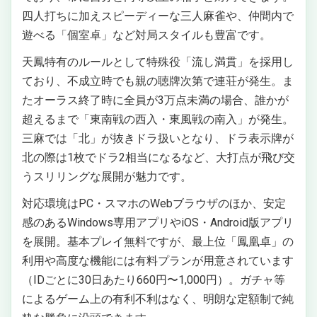
四人打ちに加えスピーディーな三人麻雀や、仲間内で
遊べる「個室卓」など対局スタイルも豊富です。
天鳳特有のルールとして特殊役「流し満貫」を採用し
ており、不成立時でも親の聴牌次第で連荘が発生。ま
たオーラス終了時に全員が3万点未満の場合、誰かが
超えるまで「東南戦の西入・東風戦の南入」が発生。
三麻では「北」が抜きドラ扱いとなり、ドラ表示牌が
北の際は1枚でドラ2相当になるなど、大打点が飛び交
うスリリングな展開が魅力です。
対応環境はPC・スマホのWebブラウザのほか、安定
感のあるWindows専用アプリやiOS・Android版アプリ
を展開。基本プレイ無料ですが、最上位「鳳凰卓」の
利用や高度な機能には有料プランが用意されています
（IDごとに30日あたり660円〜1,000円）。ガチャ等
によるゲーム上の有利不利はなく、明朗な定額制で純