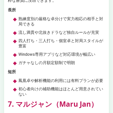
粋な勝負に没頭できます。
長所
熟練度別の厳格な卓分けで実力相応の相手と対
局できる
流し満貫や北抜きドラなど独自ルールが充実
四人打ち・三人打ち・個室卓と対局スタイルが
豊富
Windows専用アプリなど対応環境が幅広い
ガチャなしの月額定額制で明朗
短所
鳳凰卓や解析機能の利用には有料プランが必要
初心者向けの補助機能はほとんど用意されてい
ない
7. マルジャン（Maru Jan）