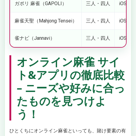
ガポリ 麻雀（GAPOLI）
三人・四人
iOS / A
麻雀天聖（Mahjong Tensei）
三人・四人
iOS / A
雀ナビ（Jannavi）
三人・四人
iOS / A
オンライン麻雀 サイ
ト&アプリの徹底比較
– ニーズや好みに合っ
たものを見つけよ
う！
ひとくちにオンライン麻雀といっても、賭け要素の有