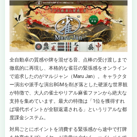
全自動卓の質感や牌を混ぜる音、点棒の受け渡しまで
徹底的に再現し、本格的な雀荘の緊張感をオンライン
で追求したのがマルジャン（Maru Jan）。キャラクタ
ー演出や派手な演出BGMを削ぎ落とした硬派な世界観
が特徴で、大人の雀士やリアル麻雀ファンから絶大な
支持を集めています。最大の特徴は「1位を獲得すれ
ば場代ポイントが全額返還される」というリアルな都
度課金システム。
対局ごとにポイントを消費する緊張感から途中で打牌