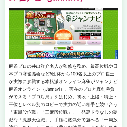
麻雀プロの井出洋介名人が監修を務め、最高位戦や日
本プロ麻雀協会など6団体から100名以上のプロ雀士
が実際に参戦する本格派オンライン麻雀がジャンナビ
麻雀オンライン（Jannavi）。実在のプロと真剣勝負
ができる「プロ対局」をはじめ、初段・上段・特上・
王位とレベル別のロビーで実力の近い相手と競い合う
「東風段位戦」「三麻段位戦」、一発裏ドラなしの硬
派な「鳳凰天位戦」、手軽に旅気分で遊べる「一局放