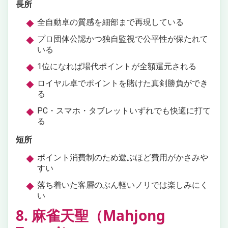
長所
全自動卓の質感を細部まで再現している
プロ団体公認かつ独自監視で公平性が保たれて
いる
1位になれば場代ポイントが全額還元される
ロイヤル卓でポイントを賭けた真剣勝負ができ
る
PC・スマホ・タブレットいずれでも快適に打て
る
短所
ポイント消費制のため遊ぶほど費用がかさみや
すい
落ち着いた客層のぶん軽いノリでは楽しみにく
い
8. 麻雀天聖（Mahjong