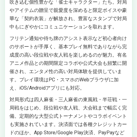
吹き込む個性豊かな「雀士キャラクター」たち。対局
やアイテムの贈呈で親愛度を深めると限定ボイスや豪
華な「契約衣装」が解放され、豊富なスタンプで対局
中もにぎやかにコミュニケーションを取れます。
フリテン通知や待ち牌のアシスト表示など初心者向け
のサポートが手厚く、基本プレイ無料でありながら完
成度の高い段位戦や友人戦を楽しめるのが魅力。有名
アニメ作品との期間限定コラボや公式大会も頻繁に開
催され、エンタメ性の高い対局体験を提供していま
す。プレイ環境はPC・スマホのWebブラウザに加
え、iOS/Androidアプリにも対応。
対局形式は四人麻雀・三人麻雀の東風戦・半荘戦・一
局戦をはじめ、段位戦や友人戦、大会戦まで幅広く完
備。定期的な大型公式トーナメントやコラボイベント
も実施されています。決済面では各種クレジットカー
ドのほか、App Store/Google Play決済、PayPayなど