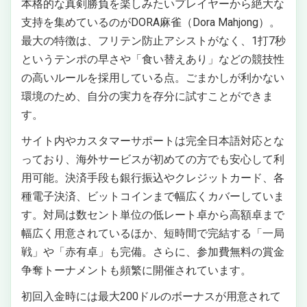
本格的な真剣勝負を楽しみたいプレイヤーから絶大な
支持を集めているのがDORA麻雀（Dora Mahjong）。
最大の特徴は、フリテン防止アシストがなく、1打7秒
というテンポの早さや「食い替えあり」などの競技性
の高いルールを採用している点。ごまかしが利かない
環境のため、自分の実力を存分に試すことができま
す。
サイト内やカスタマーサポートは完全日本語対応とな
っており、海外サービスが初めての方でも安心して利
用可能。決済手段も銀行振込やクレジットカード、各
種電子決済、ビットコインまで幅広くカバーしていま
す。対局は数セント単位の低レート卓から高額卓まで
幅広く用意されているほか、短時間で完結する「一局
戦」や「赤有卓」も完備。さらに、参加費無料の賞金
争奪トーナメントも頻繁に開催されています。
初回入金時には最大200ドルのボーナスが用意されて