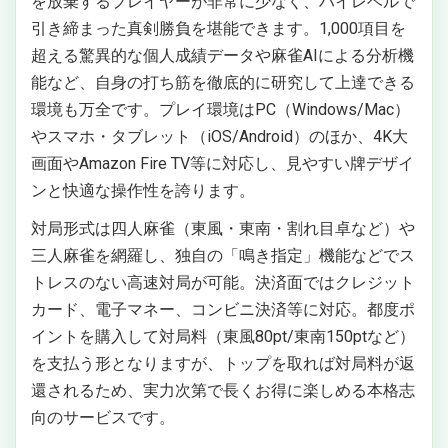
を放棄するプレイヤーが非常に少なく、ハイレベルで
引き締まった真剣勝負を堪能できます。1,000項目を
超える驚異的な個人成績データや麻雀AIによる分析機
能など、自身の打ち筋を徹底的に研究して上達できる
環境も万全です。プレイ環境はPC（Windows/Mac）
やスマホ・タブレット（iOS/Android）のほか、4K大
画面やAmazon Fire TV等に対応し、見やすい牌デザイ
ンと快適な操作性を誇ります。
対局形式は四人麻雀（東風・東南・割れ目卓など）や
三人麻雀を網羅し、独自の「鳴き指定」機能などでス
トレスのない高速対局が可能。決済面ではクレジット
カード、電子マネー、コンビニ決済等に対応。都度ポ
イントを購入して対局料（東風80pt/東南150ptなど）
を支払う形となりますが、トップを取れば対局料が返
還されるため、実力次第で長くお得に楽しめる本格志
向のサービスです。