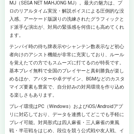
MJ（SEGA NET MAHJONG MJ）。最大の魅力は、プ
ロのリアルタイム実況・解説ボイスによる圧倒的な没
入感。アーケード版譲りの洗練されたグラフィックと
ド派手な演出が、対局の緊張感を何倍にも高めてくれ
ます。
テンパイ時の待ち牌表示やシャンテン数表示など初心
者向けのアシスト機能が非常に充実しており、ルール
を覚えたての方でもスムーズに打てるのが特長です。
基本プレイ無料で全国のプレイヤーと真剣勝負が楽し
めるほか、アバターや卓デザイン、BGMなどのカスタ
マイズ要素も豊富で、自分好みの対局環境を作り込め
る楽しさもあります。
プレイ環境はPC（Windows）およびiOS/Androidアプ
リに対応しており、データを連携してどこでも手軽に
プレイ可能。対局形式は四人麻雀・三人麻雀の東風
戦・半荘戦をはじめ、段位を競う公式戦や友人戦、イ