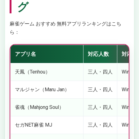
グ
麻雀ゲーム おすすめ 無料アプリランキングはこち
ら：
アプリ名
対応人数
対応O
天鳳（Tenhou）
三人・四人
Windows
マルジャン（Maru Jan）
三人・四人
Windows
雀魂（Mahjong Soul）
三人・四人
Windows
セガNET麻雀 MJ
三人・四人
Windows