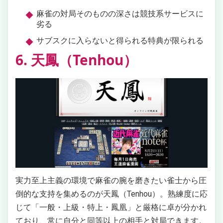
麻雀の対局そのものの深さは競技系サービスに
劣る
サブスクに入らないと得られる特典が限られる
6. 天鳳（Tenhou）
実力至上主義の環境で麻雀の腕を磨きたい雀士から圧
倒的な支持を集めるのが天鳳（Tenhou）。熟練度に応
じて「一般・上級・特上・鳳凰」と厳格に卓が分かれ
ており、常に自分と同等以上の相手と対局できます。